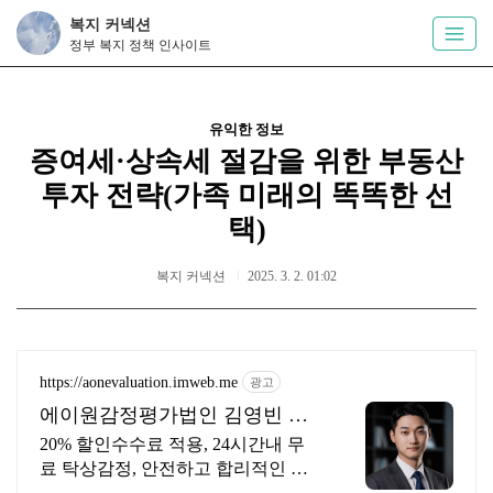
복지 커넥션
정부 복지 정책 인사이트
유익한 정보
증여세·상속세 절감을 위한 부동산
투자 전략(가족 미래의 똑똑한 선
택)
복지 커넥션
2025. 3. 2. 01:02
https://aonevaluation.imweb.me
광고
에이원감정평가법인 김영빈 상
속증여세 절세
20% 할인수수료 적용, 24시간내 무
료 탁상감정, 안전하고 합리적인 결
과