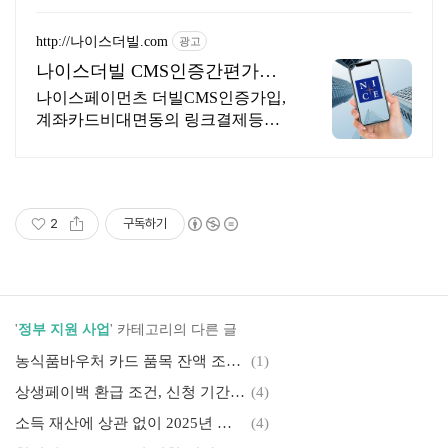
http://나이스더빌.com
광고
나이스더빌 CMS인증간편가입
나이스페이먼츠(주)지정신청
나이스페이먼츠 더빌CMS인증가입,
계좌카드비대면동의 링크결제등간
편신청가입원스탑상담 가입비약정
없음 월관리비 3만원부터, 가심비로
꽉찬 CMS 나이스더빌 자동이체서비
스
2
구독하기
'
정부 지원 사업
' 카테고리의 다른 글
농식품바우처 카드 품목 잔액 조회 꿀팁 공개! 대상·금액·사용처까지 한눈에
(1)
상생페이백 환급 조건, 신청 기간, 예상 환급금, 활용꿀팁 총정리! 온누리상품권 및 상생소비복권 이벤트까지!
(4)
소득 재산에 상관 없이 2025년 아동수당 받기(신청 대상, 절차, 지급 일정)
(4)