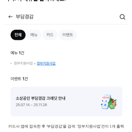
카드사 앱에 접속한 후 '부담경감'을 검색. '정부지원사업'건이 1개 출력