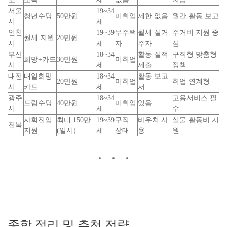
서울
19~34
청년수당
50만원
미취업
제한 없음
월간 활동 보고
시
세
인천
19~39
무주택
월세 실거
주거비 지원 중
월세 지원
20만원
시
세
자
주자
심
부산
18~34
활동 실적
구직형 맞춤형
희망+카드
30만원
미취업
시
세
제출
정책
대전
내일희망
18~34
활동 보고
20만원
미취업
취업 연계형
시
카드
세
서
광주
18~34
고용서비스 필
드림수당
40만원
미취업
있음
시
세
수
사회진입
최대 150만
19~39
구직
바우처 사
실물 활동비 지
전북
지원
(일시)
세
상태
용
원
종합 정리 및 추천 전략