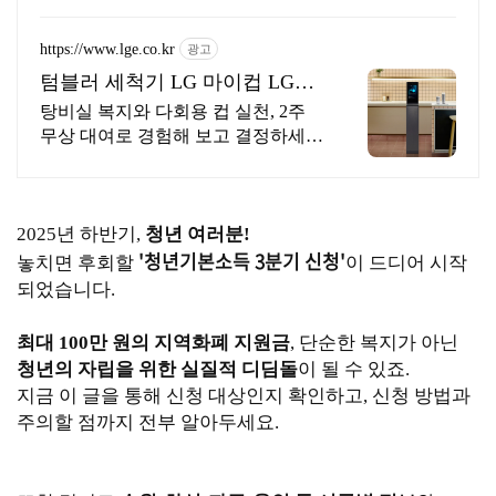
기장료 1개월 무료/ 소급 기장료 무
료.
https://www.lge.co.kr
광고
텀블러 세척기 LG 마이컵 LG마
이컵 무상대여신청
탕비실 복지와 다회용 컵 실천, 2주
무상 대여로 경험해 보고 결정하세
요!
2025년 하반기,
청년 여러분!
'청년기본소득 3분기 신청'
놓치면 후회할
이 드디어 시작
되었습니다.
최대 100만 원의 지역화폐 지원금
, 단순한 복지가 아닌
청년의 자립을 위한 실질적 디딤돌
이 될 수 있죠.
지금 이 글을 통해 신청 대상인지 확인하고, 신청 방법과
주의할 점까지 전부 알아두세요.