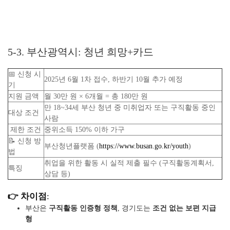
5-3. 부산광역시: 청년 희망+카드
📅 신청 시
2025년 6월 1차 접수, 하반기 10월 추가 예정
기
지원 금액
월 30만 원 × 6개월 = 총 180만 원
만 18~34세 부산 청년 중 미취업자 또는 구직활동 중인
대상 조건
사람
제한 조건
중위소득 150% 이하 가구
📝 신청 방
부산청년플랫폼 (
https://www.busan.go.kr/youth
)
법
취업을 위한 활동 시 실적 제출 필수 (구직활동계획서,
특징
상담 등)
👉 차이점
:
부산은
구직활동 인증형 정책
, 경기도는
조건 없는 보편 지급
형