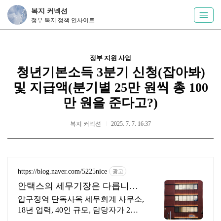
복지 커넥션
정부 복지 정책 인사이트
정부 지원 사업
청년기본소득 3분기 신청(잡아봐)
및 지급액(분기별 25만 원씩 총 100
만 원을 준다고?)
복지 커넥션
2025. 7. 7. 16:37
https://blog.naver.com/5225nice
광고
안택스의 세무기장은 다릅니다
2인 담당 케어로 즉시 소통
압구정역 단독사옥 세무회계 사무소,
18년 업력, 40인 규모, 담당자가 2명
기장계약시 부가가치세 신고 무료/