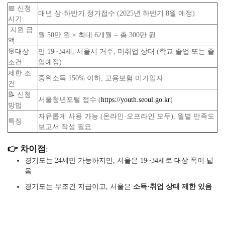
📅 신청
매년 상·하반기 정기접수 (2025년 하반기 8월 예정)
시기
지원 금
월 50만 원 × 최대 6개월 = 총 300만 원
액
🎯대상
만 19~34세, 서울시 거주, 미취업 상태 (학교 졸업 또는 졸
조건
업예정)
제한 조
중위소득 150% 이하, 고용보험 미가입자
건
📝 신청
서울청년포털 접수 (
https://youth.seoul.go.kr
)
방법
자유롭게 사용 가능 (온라인·오프라인 모두), 월별 만족도
특징
보고서 작성 필요
👉 차이점
:
경기도는 24세만 가능하지만, 서울은 19~34세로 대상 폭이 넓
음
경기도는 무조건 지급이고, 서울은
소득·취업 상태 제한 있음