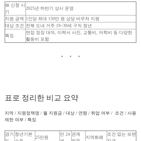
📅 신청 시
2025년 하반기 상시 운영
기
지원 금액
1인당 최대 150만 원 상당 바우처 지원
대상 조건
전북 도내 거주 19~39세 구직 청년
면접 정장 대여, 이력서 사진, 교통비, 어학비 등 다양한
특징
활동비 포함
표로 정리한 비교 요약
지역 / 지원정책명 / 월 지원금 / 대상 / 연령 / 취업 여부 / 조건 / 사용
제한 여부 / 특징
경기
청년기본
만 24
관계
조건 없는 보편
25만원
지역화폐
도
소득
세
없음
지급